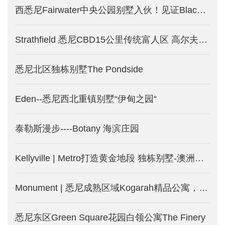
西悉尼Fairwater中央公园别墅入伙！见证Blacktown大不同！少量现房限时优惠！
Strathfield 悉尼CBD15公里传统富人区 高尔夫中的别墅-悉尼新房产出售中
悉尼北区独栋别墅The Pondside
Eden--悉尼西北重镇别墅“伊甸之园“
泰勒斯漫步----Botany 海滨庄园
Kellyville | Metro打造黄金地段 独栋别墅-澳洲悉尼新楼盘
Monument | 悉尼成熟区域Kogarah精品公寓，两房仅75万澳币起！
悉尼东区Green Square花园白领公寓The Finery