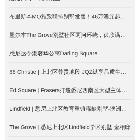
布里斯本MQ雅致联排别墅发售！46万澳元起受年轻中产热捧！
墨尔本The Grove别墅社区两河环绕，茵欣满载！全新规划，新一期别墅发售！
悉尼达令港奢华公寓Darling Square
88 Christie | 上北区尊贵地段 JQZ纵享品质生活-澳洲悉尼新楼盘发售中
Ed.Square | Frasers打造悉尼西南区大型主体规划社区
Lindfield | 悉尼上北区教育重镇稀缺别墅-澳洲悉尼新楼盘
The Grove | 悉尼上北区Lindfield学区别墅 金相邸