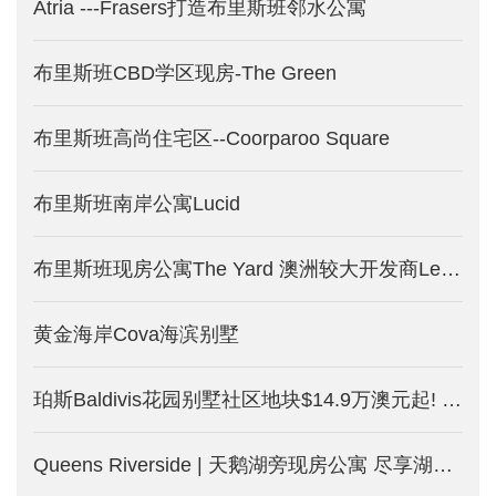
Atria ---Frasers打造布里斯班邻水公寓
布里斯班CBD学区现房-The Green
布里斯班高尚住宅区--Coorparoo Square
布里斯班南岸公寓Lucid
布里斯班现房公寓The Yard 澳洲较大开发商Lendlease打造
黄金海岸Cova海滨别墅
珀斯Baldivis花园别墅社区地块$14.9万澳元起! 土地别墅套餐$31.9万澳元起！租金回报达5%! 均免海外人士附加税！
Queens Riverside | 天鹅湖旁现房公寓 尽享湖边度假式生活