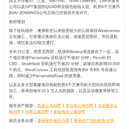
西太平洋银行、三星、WATPAC、NSW Lotteries、Lion等著名
公司以及GPT集团的QUAD商业园也纷纷入驻。耗资6千万澳币
的AV JENNINGS公司总部已经获得开发许可。
政府规划
除了轻轨线外，澳洲有史以来较贵较大的公路项目Westconnex
正在施工，它将通过奥林匹克公园，连接悉尼西区、市区及机
场，绕过多达52组交通灯。
全长33公里，把悉尼西部，机场和Botany港连接在了一起，这
个项目将使Parramatta 至机场可节省40 分钟，Penrith 到
CBD，Strathfield 至机场可节省20 分钟，该项目将新增10,000
个岗位。WestConnex 工程包括拓宽现有的4 号和5 号高速公
路，同时减少ParramattaRoad 的使用量。
以及众多大型基建项目例如投资4千万澳币的大型综合医院即将
动工，将承担每年15.5 万人次的就医，以及运动康复等研究工
作。
相关房产推荐：
悉尼公寓别墅
丨
墨尔本公寓别墅
丨
布里斯班公
寓别墅
丨
珀斯公寓别墅
丨
黄金海岸公寓别墅
相关业务办理：
澳洲留学移民办理
丨
澳洲房产贷款税务办理