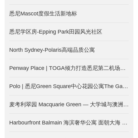
悉尼Mascot度假生活新地标
悉尼学区房-Epping Park田园风光社区
North Sydney-Polaris高端品质公寓
Penway Place | TOGA倾力打造悉尼第二机场附近精品公寓 步达地铁-澳洲悉尼新楼盘发售中
Polo | 悉尼Green Square中心花园公寓The Gallery新一期-澳洲悉尼新房产发售中
麦考利翠园 Macquarie Green — 大学城与澳洲硅谷旁的绿色生活-澳洲悉尼新房产出售中
Harbourfront Balmain 海滨奢华公寓 面朝大海 春暖花开-澳洲悉尼新楼盘开售中