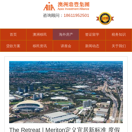
咨询顾问：
18611952501
首页
澳洲移民
海外房产
签证留学
税务知识
贷款方案
移民资讯
讲座会
新闻动态
关于我们
The Retreat | Meriton定义宜居新标准 度假