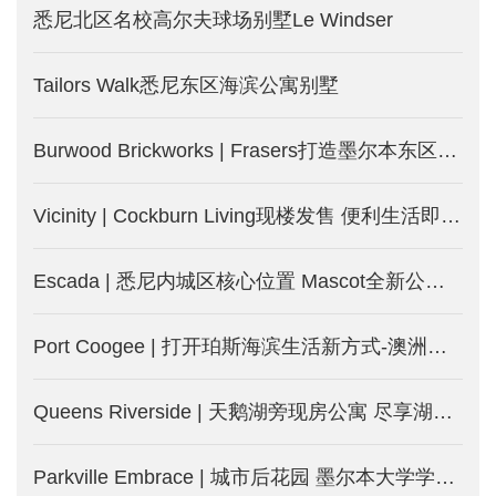
悉尼北区名校高尔夫球场别墅Le Windser
Tailors Walk悉尼东区海滨公寓别墅
Burwood Brickworks | Frasers打造墨尔本东区Burwood城中城-墨尔本新楼盘发售
Vicinity | Cockburn Living现楼发售 便利生活即日起-澳洲珀斯新楼盘
Escada | 悉尼内城区核心位置 Mascot全新公寓-澳洲悉尼新楼盘
Port Coogee | 打开珀斯海滨生活新方式-澳洲珀斯新楼盘
Queens Riverside | 天鹅湖旁现房公寓 尽享湖边度假式生活-澳洲珀斯新楼盘
Parkville Embrace | 城市后花园 墨尔本大学学区房 投资自住两相宜