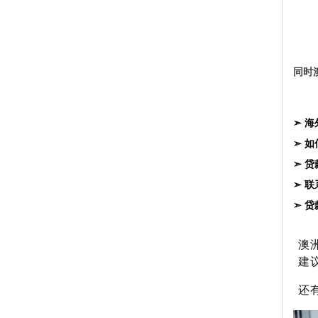
同时
➣ 
➣ 
➣ 
➣ 
➣ 
澳
建
还