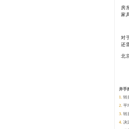
房
家
对
还
北
并手
1.
转
2.
平
3.
转
4.
决