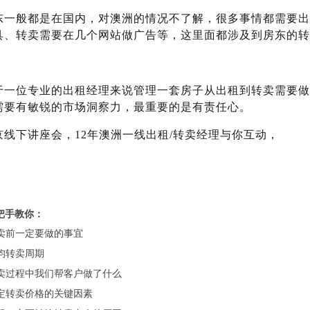
东一般都是在国内，对澳洲的情况不了解，很多事情都需要出
具、转卖需要在几个网站做广告等，这里面都涉及到房东的转
于一位专业的出租经理来说管理一套房子从出租到转卖需要做
需要有
敏锐的市场洞察力
，最重要的是
有责任心
。
京线下讲座会，
12
年澳洲一线出租
/
转卖经理与你互动，
把手教你：
卖前一定要做的事宜
均转卖周期
卖过程中我们帮客户做了什么
定转卖价格的关键因素