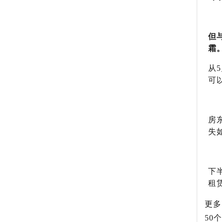
但
霜
从
5
可
房
失
下
租
更多
50
个