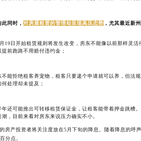
与此同时，
对房屋租赁的管理却呈现高压态势
，尤其最近新州
。
月
19
日开始租赁规则将发生改变，房东
不能像以前那样灵活
以提前跑路不用赔付违约金；
东不能拒绝租客养宠物
，租客只要递个申请就可以养，但法规
如何处理却未提及；
半年还可能推出
可转移租赁保证金
，让租客能带着押金跳槽。
赁潮，目前来看对房东来说压力确实不小。
的房产投资者将关注度放在
5
月下旬的降息。随着降息的呼
百分点。