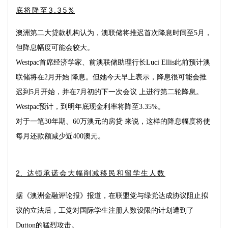
底将降至3.35%
澳洲第二大贷款机构认为，澳联储将推迟首次降息时间至
5
月，
但降息幅度可能会较大。
Westpac
首席经济学家、前澳联储助理行长
Luci Ellis
此前预计澳
联储将在
2
月开始 降息。但她今天早上表示，降息很可能会推
迟到
5
月开始，并在
7
月初的下一次会议 上进行第二轮降息。
Westpac
预计，到明年底现金利率将降至
3.35%
。
对于一笔
30
年期、
60
万澳元的房贷 来说，这样的降息幅度将使
每月还款额减少近
400
澳元。
达顿承诺会大幅削减移民和留学生人数
2、
据《澳洲金融评论报》报道，在联盟党与绿党达成协议阻止拟
议的立法后，工党对国际学生注册人数设限的计划遭到了
Dutton
的猛烈攻击。