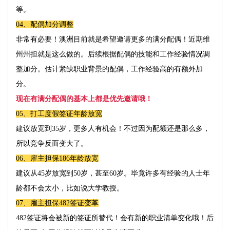
等。
04、
配偶加分调整
非常有必要！澳洲目前就是希望邀请更多的满分配偶！近期维
州州担就是这么做的。后续根据配偶的技能和工作经验情况调
整加分。估计紧缺职业背景的配偶，工作经验高的有额外加
分。
现在有满分配偶的基本上都是优先邀请哦！
05、
打工度假签证年龄放宽
建议放宽到
35
岁，更多人有机会！不过因为配额还是那么多，
所以竞争反而变大了。
06、
雇主担保
186
年龄放宽
建议从
45
岁放宽到
50
岁，甚至
60
岁。毕竟许多有经验的人士年
龄都不会太小，比如说大学教授。
07、
雇主担保
482
签证变革
482
签证将会被新的签证所替代！会有新的职业清单变化哦！后