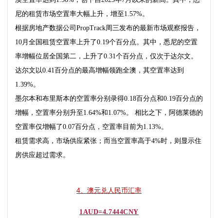
尼的租赁市场空置率大幅上升，增至
1.57%
。
根据房地产数据公司
PropTrack
周三发布的最新市场观察报告，
10
月全国租赁空置率上升了
0.19
个百分点。其中，悉尼的空置
率增幅位居全国第二，上升了
0.31
个百分点，仅次于达尔文。
达尔文以
0.41
百分点的最高增幅领跑全澳，其空置率达到
1.39%
。
墨尔本和布里斯本的空置率分别录得
0.18
百分点和
0.19
百分点的
增幅，空置率分别升至
1.64%
和
1.07%
。 相比之下，阿德莱德的
空置率仅增幅了
0.07
百分点，空置率目前为
1.13%
。
租赁需求高，市场供应紧张；而当空置率高于
4%
时，则显示住
房供应超过需求。
4、澳元兑人民币汇率
1AUD=4.7444CNY