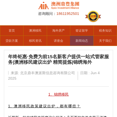
咨询顾问：
18611952501
首页
澳洲移民
海外房产
签证留学
税务知识
贷款方案
移民资讯
讲座会
新闻动态
关于我们
年终钜惠·免费为前15名新客户提供一站式管家服
务|澳洲移民建议出炉 精简提炼|锦绣海外
来源: 北京鼎丰澳派斯信息咨询有限公司
日期 : Jun 4
2025
1、锦绣移民
澳洲移民政策建议出炉，都有哪些？
1、