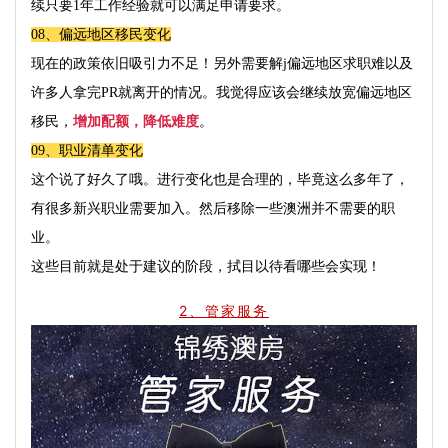
续只要
1
年工作经验就可以满足申请要求。
08、
偏远地区移民变化
现在的政策依旧吸引力不足！另外需要解
j
偏远地区求职难以及
许多人拿完
PR
就离开的情况。我觉得应该会继续放宽偏远地区
移民，
增加配额，降低难度
。
09、
职业清单变化
这个说了好久了哦。进行变化也是合理的，毕竟这么多年了，
有很多新兴职业需要加入。然后移除一些澳洲并不需要的职
业。
这些目前就是处于建议的阶段，拭目以待看哪些会实现！
2、管家服务