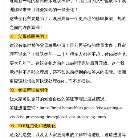
近期新一轮的移民政策建议出炉了！几百页的文件也展示了澳
洲移民未来可能会实现的一些变化！
这些变化主要是为了让澳洲具备一个更合理的移民框架。规避
之前的许多漏洞！
01、
父母移民关闭！
建议有临时暂停父母移民申请！目前再等待的数量太多，且审
理不过来了！排队类的一二十年很多人都等不起，付
fee
类的也
要大几年了。建议先把之前的
case
审理完毕后再开放。这个我
觉得并不是那么理想，还不如以前提到的抽签来的实际。澳洲
更应该想想如何快速处理
case
，而不是摆烂。
02、
签证审理透明化
让大家可以更好的知道自己的签证审理进度及情况。
签证进度查询：
https://immi.homeaffairs.gov.au/visas/getting-a-
visa/visa-processing-times/global-visa-processing-times
03、EOI
规范化和透明化
避免乱递交，以及让大家更清晰的了解申请进度，邀请进度等