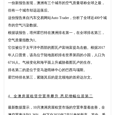
一份新报告发现，澳洲有三个城市的空气质量堪称全球之最，
但有一个城市却远远落后。
这份报告来自汽车交易网站
Auto Trader
，分析了全球近
400
个城
市的空气污染数据。
根据该报告，塔州霍巴特在澳洲排名第一，在全球排名第三，
空气质量指数为
1
。
它仅被位于太平洋中西部的图瓦卢富纳富提岛击败。根据
2017
年人口普查，该岛位于陆地面积排名世界第四的小国，人口为
6716
人。气候变化和海平面上升威胁着图瓦卢的生存。
排名第二的是位于亚马逊雨林中心的巴西马瑙斯。
霍巴特排名第三，紧随其后的是北领地的首府达尔文。
全澳房屋租赁空置率攀升 悉尼增幅位居第二
4、
最新数据显示，
10
月澳洲房屋租赁市场的空置率显着改善，全
澳空置率达到
1.36%
，创下自
2023
年
7
月以来的新高。其中，悉