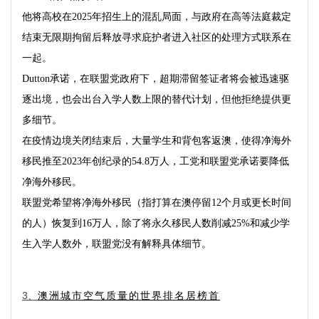
他将高校在
2025
年招生上的混乱局面，与政府在高等法庭裁定
结束无限期拘留后释放寻求庇护者进入社区的处理方式联系在
一起。
Dutton
承诺，在联盟党政府下，超期滞留签证者将会被迅速驱
逐出境，也会出台入学人数上限的替代计划，但他拒绝提供更
多细节。
在疫情边境关闭结束后，大量学生和背包客返澳，使得净海外
移民推至
2023
年创纪录的
54.8
万人，工党和联盟党承诺要降低
净海外移民。
联盟党希望将净海外移民（指打算在澳停留
12
个月或更长时间
的人）恢复到
16
万人，除了将永久移民人数削减
25%
和减少学
生入学人数外，联盟党没有解释具体细节。
澳洲城市空气质量的世界排名居榜首
3、